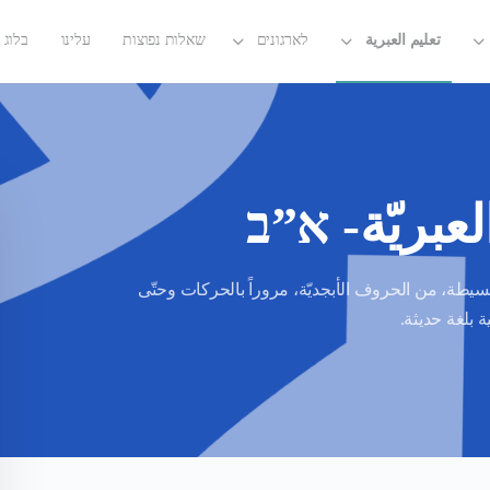
تعليم العبرية
לארגונים
שאלות נפוצות
עלינו
בלוג
لعبريّة- א”ב
بسيطة، من الحروف الأبجديّة، مروراً بالحركات وحتّى
 بلغة حديثة.