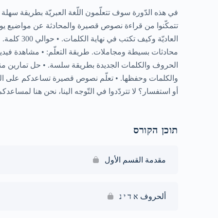
في هذه الدّورة سوف تتعلّمون اللّغة العبريّة بطريقة سهلة
العاديّة وكيف
محادثات بسيطة ومجاملات. طريقة التعلّم: • مشاهدة فيدي
الحروف والكلمات الجديدة بطريقة سلسة. • حل تمارين منو
والكلمات وحفظها. • تعلّم نصوص قصيرة تساعدكم على التحد
أو استفسار؟ لا تتردّدوا في التّوجه الينا، نحن هنا لمساعد
תוכן הקורס
مقدمة القسم الأول
ألحروف א ד י נ