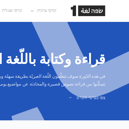
קורסי ערבית
קורסי אנגלית
قراءة وكتابة باللّغة ا
في هذه الدّورة سوف تتعلّمون اللّغة العبريّة بطريقة سهلة و
تتمكّنوا من قراءة نصوص قصيرة والمحادثة عن مواضيع يومية
צפו בפרטי הקורס