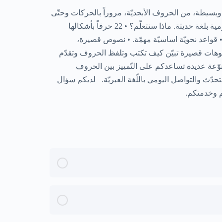
 وبسيطة، من الحروف الأبجديّة، مروراً بالحركات وحتّى
تتمكّنوا من قراءة نصوص قصيرة والمحادثة عن مواضيع يومية بلغة حديثة. ماذا سنتعلّم؟ • 22 حرفاً بأشكالها
 تكتب في نهاية الكلمات. • حوالي 300 كلمة. • قواعد نحويّة اساسيّة مهمّة. • نصوص قصيرة،
وهات قصيرة تبيّن كيف تكتب وتلفظ الحروف وتقدّم
ّعة عديدة تساعدكم على التّمييز بين الحروف
ّث والتواصل اليومي باللّغة العبريّة. لديكم سؤال
كم وخدمتكم.