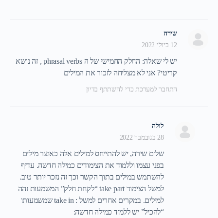
שירה
12 ביולי 2022
יש לי שאלה: החלק החמישי של ה phrasal verbs , זה נושא
קריטי? אני לא מצליחה לזכור את המילים
התחבר למערכת כדי להשתתף בדיון
לולה
28 בנובמבר 2022
שלום שירה, יש להתייחס למילים אלה כאוצר מילים
בפני עצמו וללמוד את הצימודים כמילה חדשה. עדיף
להשתמש במילים בתוך הקשר וכך זה נזכר יותר טוב.
למשל הצימוד take part “לקחת חלק” המשמעות זהה
למילים. במקרים אחרים למשל : take in שמשמעותו
“להכיל” יש ללמוד כמילה חדשה: