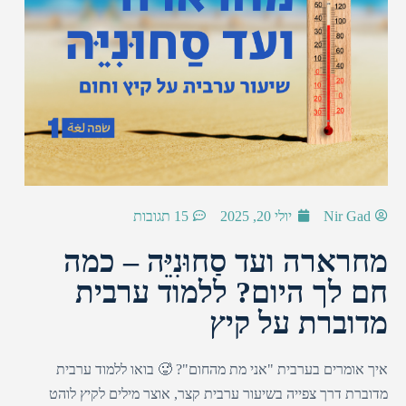
Nir Gad
יולי 20, 2025
15 תגובות
מחרארה ועד סַחוּנִיֵּה – כמה
חם לך היום? ללמוד ערבית
מדוברת על קיץ
איך אומרים בערבית "אני מת מהחום"? 🥵 בואו ללמוד ערבית
מדוברת דרך צפייה בשיעור ערבית קצר, אוצר מילים לקיץ לוהט