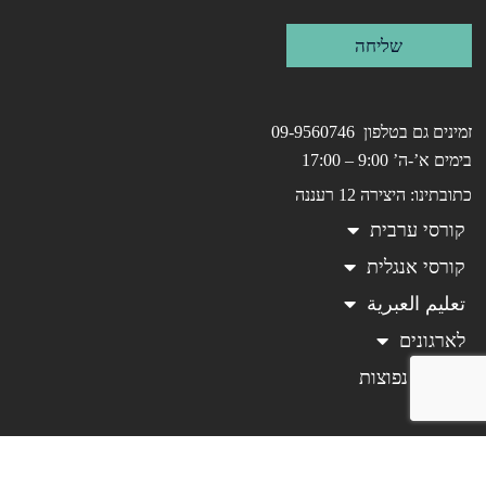
שליחה
זמינים גם בטלפון 09-9560746
בימים א’-ה’ 9:00 – 17:00
כתובתינו: היצירה 12 רעננה
קורסי ערבית
קורסי אנגלית
تعليم العبرية
לארגונים
שאלות נפוצות
עלינו
בלוג