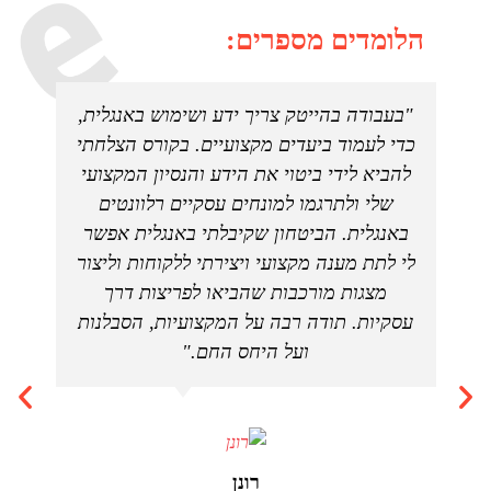
הלומדים מספרים:
ם
"בעבודה בהייטק צריך ידע ושימוש באנגלית,
"ה
ם
כדי לעמוד ביעדים מקצועיים. בקורס הצלחתי
הב
ה
להביא לידי ביטוי את הידע והנסיון המקצועי
לו
דם
שלי ולתרגמו למונחים עסקיים רלוונטים
מאו
ל
באנגלית. הביטחון שקיבלתי באנגלית אפשר
לי
לי לתת מענה מקצועי ויצירתי ללקוחות וליצור
מצגות מורכבות שהביאו לפריצות דרך
עסקיות. תודה רבה על המקצועיות, הסבלנות
ועל היחס החם."
רונן