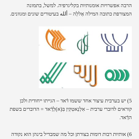
הרבה אפשרויות אומנותיות בקליגרפיה. למשל, בתמונה
המצורפת כתובה המילה אַללַה – ألله בעיטורים שונים ומגוונים.
5) יש בערבית עיצור אחד ששמו דֿאד – הגייתו ייחודית ולכן
קוראים לדוברי ערבית –
אִלְנַאטִקִין בִּ(א)לְדַֿאד
= הדוברים בשפת
הדַֿאד.
6) אותיות רבות דומות בצורתן וכל מה שמבדיל בינהן הוא נקודה