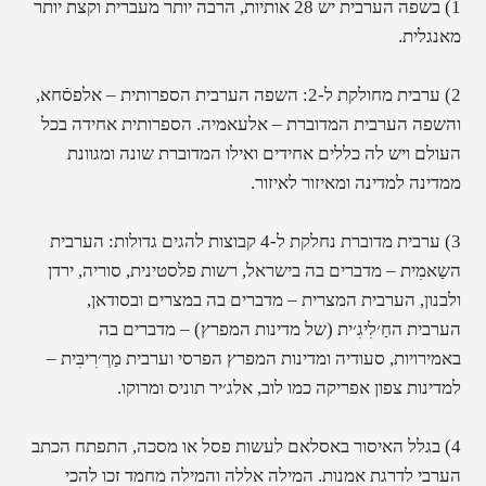
1) בשפה הערבית יש 28 אותיות, הרבה יותר מעברית וקצת יותר
מאנגלית.
2) ערבית מחולקת ל-2: השפה הערבית הספרותית – אלפסֿחא,
והשפה הערבית המדוברת – אלעאמיה. הספרותית אחידה בכל
העולם ויש לה כללים אחידים ואילו המדוברת שונה ומגוונת
ממדינה למדינה ומאיזור לאיזור.
3) ערבית מדוברת נחלקת ל-4 קבוצות להגים גדולות:
הערבית
השַאמִית –
מדברים בה בישראל, רשות פלסטינית, סוריה, ירדן
ולבנון,
הערבית המצרית –
מדברים בה במצרים ובסודאן,
הערבית החַ׳לִיגִ׳ית (של מדינות המפרץ)
– מדברים בה
באמירויות, סעודיה ומדינות המפרץ הפרסי
וערבית מַרְ׳רִיבִּית –
למדינות צפון אפריקה כמו לוב, אלג׳יר תוניס ומרוקו.
4) בגלל האיסור באסלאם לעשות פסל או מסכה, התפתח הכתב
הערבי לדרגת אמנות. המילה אללה והמילה מחמד זכו להכי