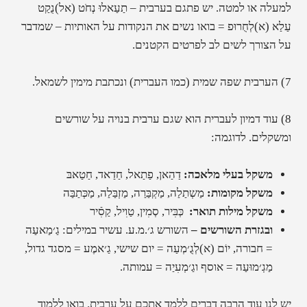
למעלה או למטה. יש פתגם בערבית –
תַעַאלוּ נְחֹט (אל)נֻקַט
עַלַא (א)לְחֻרוּפ
= בואו נשים את הנקודות על האותיות – שמדבר
על הצורך לשים לב לפרטים הקטנים.
7) הערבית שפה שמית (כמו העברית) ונכתבת מימין לשמאל.
8) עוד דמיון לעברית הוא שגם ערבית בנויה על שורשים
ומשקלים.
לדוגמה:
משקל בעלי מלאכה:
דַהַאן, פַתַאל, חַדַאד, חַטַאבּ
משקל מקומות:
מַשְתַלַה, מַקְבַּרַה, מַזְבַּלַה, מַכְּתַבַּה
משקל מילות תואר:
כְּבִּיר, סְמִין, טַוִיל, קַסִֿיר
ובגזרת השורשים –
השורש ג׳.מ.ע. עשיר במילים:
גַ׳מַאעַה
= חבורה, יוֹם (א)לְגֻ׳מְעַה = יום שישי, גַ׳אמֶע = מסגד גדול,
מַגְ׳מוּעַה = אוסף וגַ׳מְעִיַה = עמותה.
יש לנו עוד הרבה דברים ללמד אתכם על ערבית. בואו ללמוד