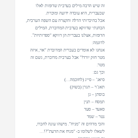
זה שיש הרבה מילים בערבית שדומות לאלו
שבעברית, היא עובדה ידועה ומוכרת.
אבל בהיכרותי הדלה והקצרה עם השפה הערבית,
הבחנתי שדווקא בערבית המדוברת, המילים
הדומות, אצלנו בעברית הן דווקא “ספרותיות”.
לדוגמה:
אנחנו לא אומרים בעברית המדוברת “אוי, איזה
מטר חזק יורד!” אבל בערבית מדוברת, גשם זה
מטר.
וכך גם:
סיאג’ – סייג (לחוכמה…)
תאג’ר – תגרן (בשוק)
בוסתן – גן
תמסח – תנין
סאעד – סעד
נטר – שמר
והכי מדהים זה “מניח”. מישהו עונה לחברו,
לשאלו לשלומו ב- “מניח את הדעת”?!…