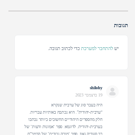
תגובות
יש
להתחבר למערכת
כדי לכתוב תגובה.
shilohy
19 בדצמבר 2023
היה בעבר סוג של ערבית שנקרא
“ערבית-יהודית”. היא נכתבה באותיות עבריות.
חלק מהספרים היהודיים החשובים ביותר נכתבו
בערבית-יהודית. לדוגמא: ספר ‘אמונות ודעות’ של
רב סעדיה גאון, ספר ‘מורה נבוכים’ של הרמב”ם