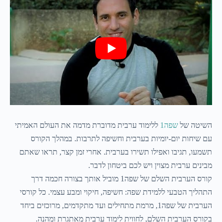
השיטה של
שפה1
ללימוד ערבית מדוברת מדמה את העולם האמיתי
עם שיחות יום-יומיות בערבית וחשיפה לתרבות. במהלך הקורס
תשמעו, תגיבו ואפילו תשירו בערבית. אחרי זמן קצר, תראו שאתם
מבינים ערבית מצוין ויש לכם ביטחון לדבר.
קורס הערבית השלם של שפה1 מוביל אותך בצורה חכמה דרך
התהליך הטבעי ללמידת שפה: חשיפה, חיקוי ומבע עצמי. כל קורסי
הערבית של שפה1, מרמת מתחילים ועד מתקדמים, מרוכזים ביחד
בקורס הערבית השלם, לחווית לימוד ערבית מאתגרת ומהנה.