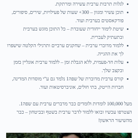
לגלות תרבות ערבית עשירה ומרתקת.
תוכן עשיר ומגוון – 300+ שעות של פעילויות, שירים, סיפורים,
פודקאסטים בערבית ועוד.
שיטת לימוד ייחודית שעובדת – כל התוכן מוגש בערבית
ובתעתיק לעברית.
ללמוד מדוברי ערבית – שחקנים ערביים ותרגילי הקלטה שישפרו
לך את ההגייה.
עלות חד-פעמית, ללא הגבלת זמן – ללמוד ערבית אונליין בזמן
ובקצב שלך.
קורס ערבית מדוברת של שפה1 נלמד גם ע”י מוסדות המדינה,
חברות הייטק, בתי חולים, אוניברסיטאות ועוד.
מעל 100,000 לומדות ולומדים כבר מדברים ערבית עם שפה1.
הצטרפו עכשיו ובואו ללמוד לדבר ערבית בשטף ובביטחון – כבר
מהשיעור הראשון!