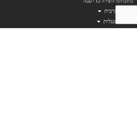
כתובתינו: היצירה 12 רעננה
קורסי ערבית
קורסי אנגלית
تعليم العبرية
לארגונים
שאלות נפוצות
עלינו
בלוג
תכנים נוספים
צרו קשר
האזור האישי
תנאי שימוש באתר