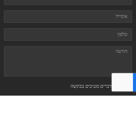
שלחו לי דברים מגניבים בבקשה
שליחה
זמינים גם בטלפון 09-9560746
בימים א’-ה’ 9:00 – 17:00