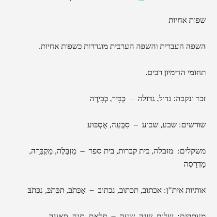
שפות אחיות
השפה העברית והשפה הערבית מוגדרות כשפות אחיות.
תחומי הדימיון רבים.
זכר ונקבה: גדול, גדולה – כְּבִּיר, כְּבִּירֶה
שורשים: שבע, שבוע – סַבְּעַה, אֻסְבּוּע
משקלים: מזבלה, בית קברות, בית ספר – מַזְבַּלֶה, מַקְבַּרַה,
מַדְרַסֶה
אותיות אית”ן: אכתוב, תכתוב, נכתוב – אַכְּתֹבּ, תִכְּתֹבּ, נִכְּתֹבּ
מעתקים: שלום, שנה, שעה – סַלַאם, סַנֶה, סַאעַה