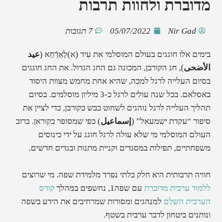
מדוברת ולחוות תרבות
Nir Gad
05/07/2022
7 תגובות
בימים אלו חוגגים בעולם המוסלמי את עִיד (א)לְאַדְֿחַא (
عيد
الأضحى
), חג הקורבן, המכונה גם החג הגדול. את החג חוגגים
בסיום העלייה לרגל למכה, שהיא אחת מחמש מצוות היסוד
באסלאם. בכל שנה עולים לרגל כ-3 מיליון מוסלמים. בסיום
תהליך העלייה לרגל נוהגים לשחוט כבש כקורבן, כדי לציין את
סיפור “עקדת ישמעאל” (
إسماعيل
) כפי שמסופר בקוראן. ברוב
העולם המוסלמי מי שלא עולה לרגל חוגג על ידי כינוסים
משפחתיים, תפילות במסגדים וקניית מתנות ובגדים חדשים.
חוויה תרבותית היא חלק בלתי נפרד מלמידת שפה. מי שרוצים
ללמוד ערבית מדוברת
עם שפה1, נחשפים במהלך
קורס
הערבית השלם
למנהגים ומסורות שמרחיבים את הידע בשפה
ונותנים ביטחון לדבר ערבית בשטף.