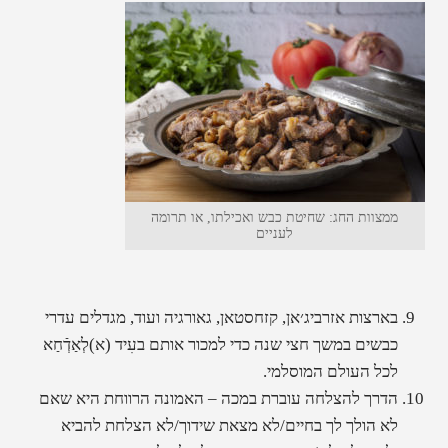
ממצוות החג: שחיטת כבש ואכילתו, או תרומה
לעניים
בארצות אזרביג׳אן, קזחסטאן, גאורגיה ועוד, מגדלים עדרי
כבשים במשך חצי שנה כדי למכור אותם בעִיד (א)לְאַדְֿחַא
לכל העולם המוסלמי.
הדרך להצלחה עוברת במכה – האמונה הרווחת היא שאם
לא הולך לך בחיים/לא מצאת שידוך/לא הצלחת להביא