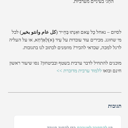
החַג׳ בעיניים מערביות.
לסיום – נאחל
כֻּל עַאם וּאִנְתוּ בְּחֵ׳יר
(
كل عام وانتو بخير
)
לכל
מי שחוגג.
מכירים עוד עובדות על עִיד (א)לְאַדְֿחַא, או על העליה
לרגל למכה, שכדאי להכיר? מוזמנים לכתוב לנו בתגובות.
מוכנים להתחיל לדבר ערבית בשטף ובביטחון? נסו שיעור ראשון
חינם ובואו
ללמוד ערבית מדוברת >>
תגובות
יש
להתחבר למערכת
כדי לכתוב תגובה.