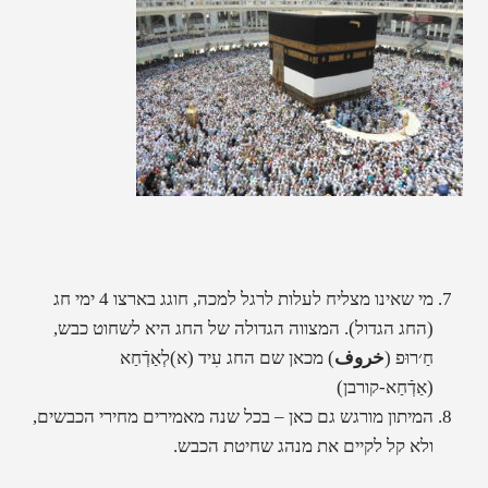
מי שאינו מצליח לעלות לרגל למכה, חוגג בארצו 4 ימי חג
(החג הגדול). המצווה הגדולה של החג היא לשחוט כבש,
חַ׳רוּפ (
خروف
) מכאן שם החג עִיד (א)לְאַדְֿחַא
(אַדְֿחַא-קורבן)
המיתון מורגש גם כאן – בכל שנה מאמירים מחירי הכבשים,
ולא קל לקיים את מנהג שחיטת הכבש.