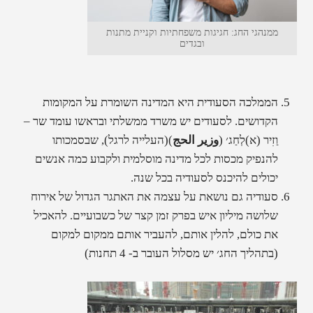
ממנהגי החג: חגיגות משפחתיות וקניית מתנות
ובגדים
הממלכה הסעודית היא המדינה השומרת על המקומות
הקדושים. לסעודים יש משרד ממשלתי ובראשו עומד שר –
וַזִיר (א)לְחַג׳ (
وزير الحج
)(העלייה לרגל), שבסמכותו
להנפיק מכסות לכל מדינה מוסלמית ולקבוע כמה אנשים
יכולים להיכנס לסעודיה בכל שנה.
סעודיה גם נושאת על עצמה את האתגר הגדול של אירוח
שלושה מיליון איש בפרק זמן קצר של כשבועיים. להאכיל
את כולם, להלין אותם, להעביר אותם ממקום למקום
(בתהליך החג׳ יש מסלול העובר ב- 4 תחנות)