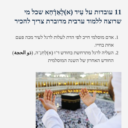
11 עובדות על עִיד (א)לְאַדְֿחַא שכל מי
שרוצה ללמוד ערבית מדוברת צריך להכיר
אדם מוסלמי חייב לפי הדת לעלות לרגל לעיר מכה פעם
אחת בחייו.
העליה לרגל מתרחשת בחודש ד’וּ (א)לְחִגַ’ה,
(
ذو الحجة
)
החודש האחרון של השנה המוסלמית