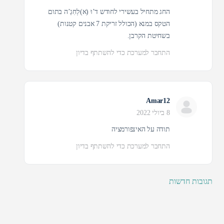
החג מתחיל בעשירי לחודש ד’וּ (א)לְחִגַ’ה בתום
הטקס במנא (הכולל זריקת 7 אבנים קטנות)
בשחיטת הקרבן.
התחבר למערכת כדי להשתתף בדיון
Amar12
8 ביולי 2022
תודה על האינפורמציה
התחבר למערכת כדי להשתתף בדיון
תגובות חדשות