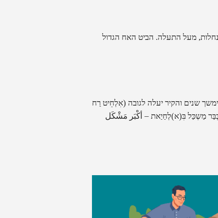
נחלות, מעל התעלה. הביט האח הגדול
תק ימשך שנים והקיר יעלה לגובה
(
אִלְחֵיט רַח
ְּבַּר מַשְכַּל בִּ(א)לְחַיַאת – أكْبَر مَشْكَل