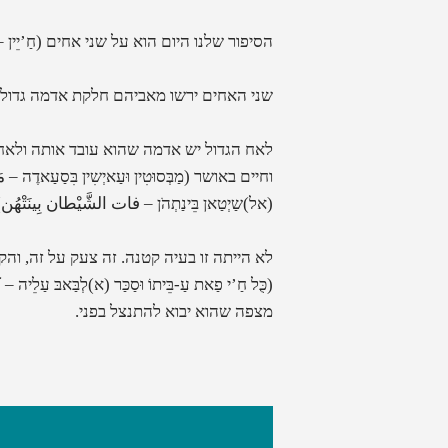
הסיפור שלנו היום הוא על שני אחים
(
חַ’יֵין 
שני האחים ירשו מאביהם חלקת אדמה גדול
לאח הגדול יש אדמה שהוא עובד אותה ולאח ה
וחיים באושר
(
מַבְּסוּטִין וּעַאיְשִין בִּסַעַא
(אל)שַיְטַאן בֵּינַתְהֹן – فات الشَّيْطان بِينَتْهُن
.
לא הייתה זו בעיה קטנה. זה צעק על זה, והק
(
כֻּל חַ’י פַאת עַ-בֵּיתוֹ וּסַכַּר (א)לְבַּאבּ עַלֵיה
מצפה שהוא יבוא להתנצל בפני.