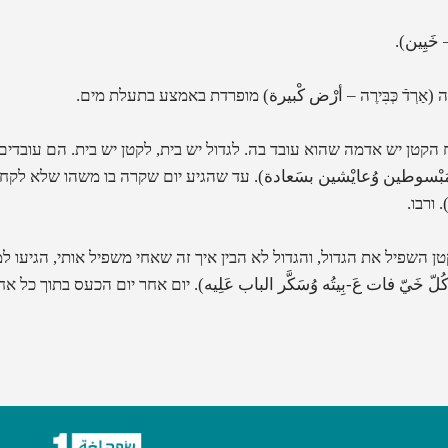
– خَيِين
).
ה
(
אַרְדֿ כְּבִּירֶה – أرْض كْبيرة
)
מופרדת באמצע בתעלת מים.
קטן יש אדמה שהוא עובד בה. לגדול יש בית, לקטן יש בית. הם עובדים י
דֶה – مَبْسوطين وُعايْشين بسَعادة
).
עד שהגיע יום שקרה בו משהו שלא לקחו
)
ורבו.
טן השפיל את הגדול, והגדול לא הבין איך זה שאחי משפיל אותי, הגיעו 
 – كُلّ خَيّ فات عَ-بِيتُه وُسَكَّر الباب عَلِيه
).
יום אחר יום הכעס בתוך כל אח