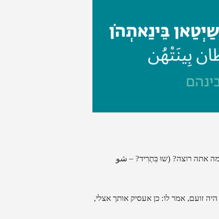
ה אתה רוצה?
(שוּ בִּתְרִיד? – شو
יה זועם, אמר לו: כן אעסיק אותך אצלי,