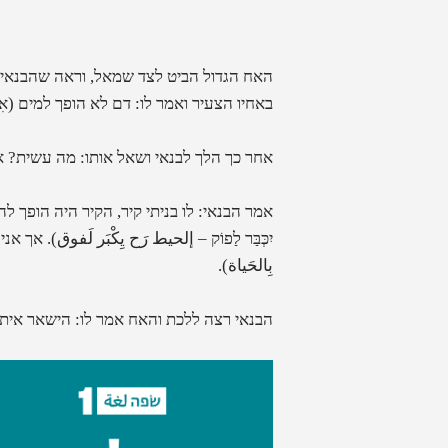
האח הגדול הביט לצד שמאל, וראה שהבנאי ב
באחיו הצעיר ואמר לו: דם לא הופך למים
(
אִ
אחר כך הלך לבנאי ושאל אותו: מה עשית? אמ
אמר הבנאי: לו בניתי קיר, הקיר היה הופך להרב
יִכְּבַּר לַפוֹק – إلحيط رَح يِكْبَر لَفوق
).
אך אני 
بِالحَياة
).
הבנאי רצה ללכת והאח אמר לו: הישאר איתנו