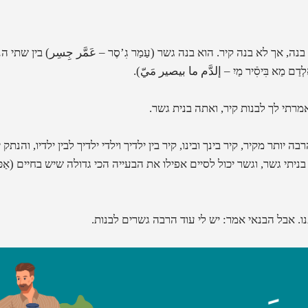
נה, אך לא בנה קיר. הוא בנה גשר
(
עַמַר גִ’סֶר – عَمَّر جِسِر
)
בין שתי ה
לְדַם מַא בִּיסִֿיר מַיִ – إلدَّم ما بيصير مَيّ
)
.
רתי לך לבנות קיר, ואתה בנית גשר.
ה יותר מקיר, קיר בינך ובינו, קיר בין ילדיך וילדי ילדיך לבין ילדיו, והנ
בניתי גשר, וגשר יכול לסיים אפילו את הבעייה הכי גדולה שיש בחיים
(
אַכ
. אבל הבנאי אמר: יש לי עוד הרבה גשרים לבנות.