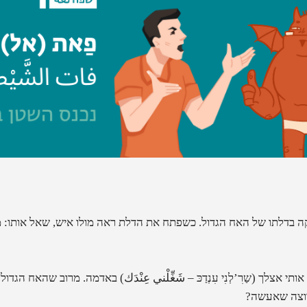
קה בדלתו של האח הגדול. כשפתח את הדלת ראה מולו איש, שאל אותו:
מ
אותי אצלך
(
שַרִ’לְנִי עִנְדַכּ – شَغِّلْني عِنْدَك
)
באדמה. מרוב שהאח הגדול ה
רוצה שאעשה?