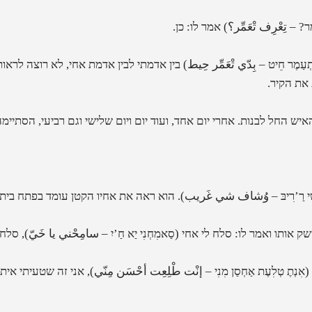
ֶר? – تِعْرِف تْعَمِّر؟
)
אמר לו: כן.
 תְעַמֶר חֵיט – بِدّي تْعَمِّر حِيط
)
בין אדמתי לבין אדמת אחי, לא רוצה לראות
את הקיר.
ש החל לבנות. אחרי יום אחד, ועוד יום ויום שלישי וגם רביעי, הסתיימה
ִי רַ’רִיבּ – وُشاف شي غَريب
). הוא
ראה את אחיו הקטן עומד בפתח ביתו
שק אותו ואמר לו:
סלח לי אחי
(
סַאמִחְנִי יַא חַ’יִ – سامِحْني يا خَيّ
),
סלח 
(
אִנְתֶ טְלִעֶת אַחְסַן מִנִי – إنْت طْلِعِت أحْسَن مِنّي
),
אני זה שטעיתי איתך