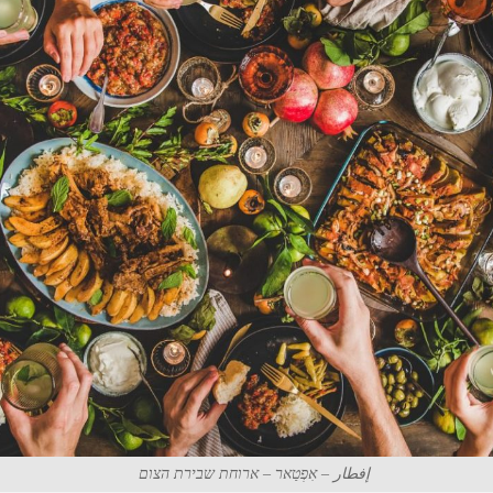
إفطار – אִפְטַאר – ארוחת שבירת הצום