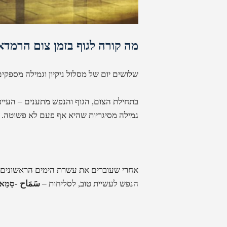
מה קורה לגוף בזמן צום הרמדא
שלושים יום של מסלול ניקיון וגמילה מספקים
בתחילת הצום, הגוף והנפש מתענים – העייפ
גמילה מסיגריות שהיא אף פעם לא פשוטה.
אחרי שעוברים את עשרת הימים הראשונים של
הנפש לעשיית טוב, לסליחות –
سَمَاح -סַמַא