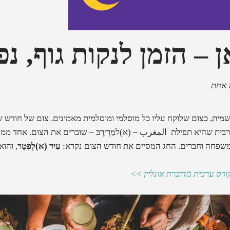
 – הזמן לנקות גוף, נ
 אחת
שמית, כצום שלוקח עליו כל מוסלמי ומוסלמית מאמינים. צום של חודש
רבית שהיא תפילת
المغرب – (א)למַרְ׳רֶבּ
– שוברים את הצום. אחד ממנ
משפחה וחברים. החג המסיים את חודש הצום נקרא:
עִיד (א)לְפִטֶר
, והוא נמ
ורס ערבית מדוברת אונליין >>