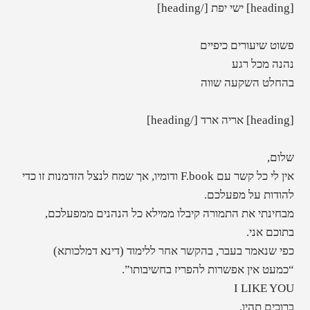
[heading] ישי יפת [/heading]
פשוט שיעורים כיפיים
נהנה מכל רגע
בהחלט השקעה שווה
[heading] אריה ארד [/heading]
שלום,
אין לי כל קשר עם F.book ודומיו, אך שמח לנצל הזדמנות זו כדי
להודות על מפעלכם.
מבחינתי את התמורה קיבלו ממילא כל הנהנים ממפעלכם,
בתוכם אני.
כפי שנאמר בעבר, בהקשר אחר ללימוד (דינא דמלכותא)
“כמעט אין אפשרות להפריז בחשיבותו”.
I LIKE YOU
ברוכים תהיו,