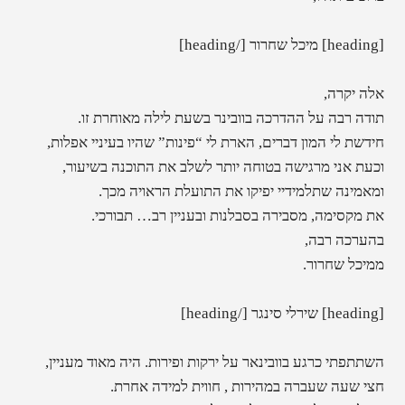
[heading] מיכל שחרור [/heading]
אלה יקרה,
תודה רבה על ההדרכה בוובינר בשעת לילה מאוחרת זו.
חידשת לי המון דברים, הארת לי “פינות” שהיו בעיניי אפלות,
וכעת אני מרגישה בטוחה יותר לשלב את התוכנה בשיעור,
ומאמינה שתלמידיי יפיקו את התועלת הראויה מכך.
את מקסימה, מסבירה בסבלנות ובעניין רב… תבורכי.
בהערכה רבה,
ממיכל שחרור.
[heading] שירלי סינגר [/heading]
השתתפתי כרגע בוובינאר על ירקות ופירות. היה מאוד מעניין,
חצי שעה שעברה במהירות , חווית למידה אחרת.