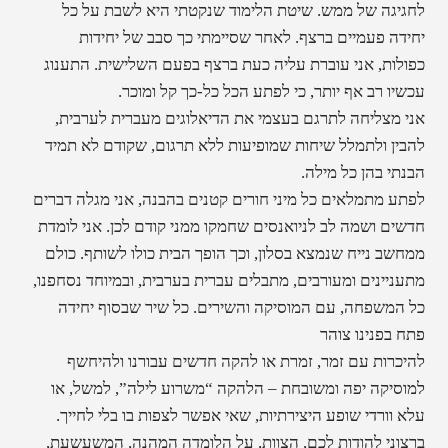
לחגיגה של ממש. שיטת הלימוד שנקטתי היא לשבת על כל
יחידה פעמיים ברצף. לאחר שסיימתי כך סבב של יחידות
כפולות, אני עוברת עליה כעת ברצף בפעם השלישית. התענוג
עכשיו רב אף יותר, כי לפתע הכל כל-כך קל ומוכר.
אני מצליחה לתרגם בעצמי את הדיאלוגים מעברית לערבית,
להבין ולתמלל שיחות שמופיעות ללא תרגום, שקודם לא תמיד
הבנתי בהן כל מילה.
לפתע מתמלאים כל מיני חורים קטנים בהבנה, אני מגלה דברים
חדשים ושמה לב לניואנסים שחמקו ממני קודם לכן. אני לומדת
ממחשב נייח שנמצא בסלון, וכך הופך הבית כולו לשותף. כולם
מתעניינים ומעורבים, מתבלים עברית בערבית, ובמיוחד נסחפנו,
כל המשפחה, עם המוסיקה והשירים. כל שיר שבסוף יחידה
פתח בפנינו צוהר
להיכרות עם זמר, זמרת או להקה חדשים עבורנו ולהיחשף
למוסיקה יפה ומשובחת – הלהקה “משרוע לילה”, למשל, או
עלא וורדי שופע היצירתיות, שאי אפשר לצפות בו בלי לחייך.
ברצוני להודות לכם, הצוות, על הלומדה המהנה, המשעשעת,