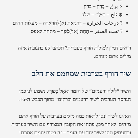
⚡ برق – בַּרְק – ברק
❄️ ثلج – תַ׳לְג׳ – שלג
?️ درجات الحرارة – דַרַגַ׳את (א)לְחַרַארַה – מעלות החום
? تحت الصفر – תַחְת (אל)סִֿפֶר – מתחת לאפס
רואים דמיון למילות חורף בעברית? תכתבו לנו בתגובות איזה
מילים אתם מזהים.
שיר חורף בערבית שמחמם את הלב
השיר “לילה ורעמים” של הזמר וַאאֶל כְּפוּרִי, נשמע לנו כמו
הגרסה הערבית לשיר “רעמים וברקים” מתוך הכבש ה-16.
האזינו לשיר ונסו לראות כמה מילים בערבית על חורף אתם
מזהים. לאחר מכן, פתחו את הקובץ המצורף עם השיר בערבית
ובתעתיק ונסו לשיר יחד עם הזמר – זה בטוח יחמם אתכם!