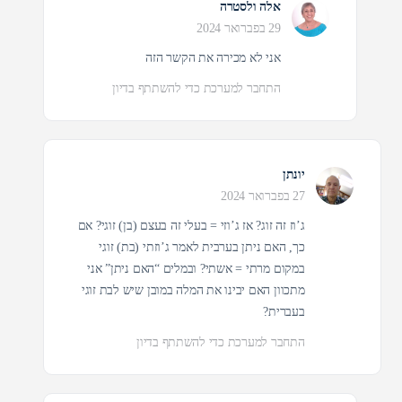
אלה ולסטרה
29 בפברואר 2024
אני לא מכירה את הקשר הזה
התחבר למערכת כדי להשתתף בדיון
יונתן
27 בפברואר 2024
ג’וז זה זוג? אז ג’וזי = בעלי זה בעצם (בן) זוגי? אם
כך, האם ניתן בערבית לאמר ג’וזתי (בת) זוגי
במקום מרתי = אשתי? ובמלים “האם ניתן” אני
מתכוון האם יבינו את המלה במובן שיש לבת זוגי
בעברית?
התחבר למערכת כדי להשתתף בדיון