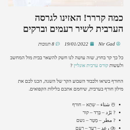
כמה קררר! האזינו לגרסה
הערבית לשיר רעמים וברקים
Nir Gad
19/01/2022
8 תגובות
כל כך קר בחוץ, שזה עושה לנו חשק להשאר בבית מול המחשב
ולעשות
קורס ערבית אונליין
?
החורף בשיאו ולכבוד השבוע הקר של השנה, הכנו לכם את
מילון חורף בערבית, שיחמם אתכם בלילות הקפואים.
☃️ شتاء – שִתַא – חורף
? بَرْد – בַּרְד – קור
?️ مطر – מַטַר – גשם
⛈️ رعد – רַעְד – רעם