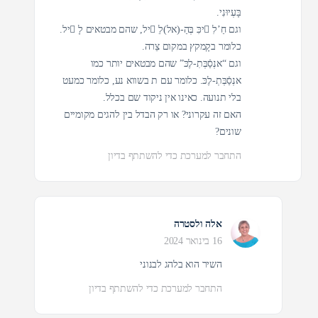
בָּעְיוּנִי.
וגם חַ’לִ ّיכִּ בְּהַ-(אל)לֵ ّיל, שהם מבטאים לָ ّיל.
כלומר בקָמקץ במקום צֵרה.
וגם “אנְסַֿבְּתִ-לֶכּ” שהם מבטאים יותר כמו
אנְסַֿבְּתְ-לֶכּ. כלומר עם ת בשווא נע, כלומר כמעט
בלי תנועה. כאינו אין ניקוד שם בכלל.
האם זה עקרוני? או רק הבדל בין להגים מקומיים
שונים?
התחבר למערכת כדי להשתתף בדיון
אלה ולסטרה
16 בינואר 2024
השיר הוא בלהג לבנוני
התחבר למערכת כדי להשתתף בדיון