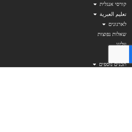
קורסי אנגלית
تعليم العبرية
לארגונים
שאלות נפוצות
עלינו
בלוג
תכנים נוספים
צרו קשר
האזור האישי
תנאי שימוש באתר
כללי מדיניות פרטיות
Beelango – Online Language