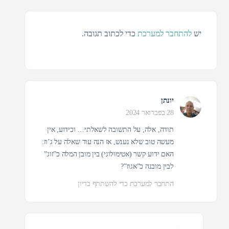
יש
להתחבר למערכת
כדי לכתוב תגובה.
יונתן
28 בפברואר 2024
תודה, אלה, על התשובה לשאלתי… וכידוע, אין
מעשה טוב שלא נענש, אז הנה עוד שאלה על ג’וז:
האם ידוע קשר (אטימולוגי) בין מובן המלה כ”זוג”
לבין מובנה כ”אגוז”?
התחבר למערכת כדי להשתתף בדיון