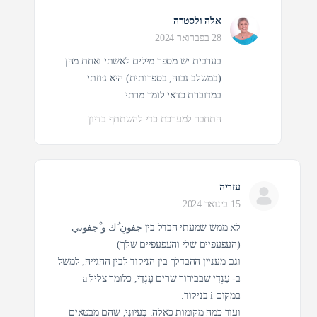
אלה ולסטרה
28 בפברואר 2024
בערבית יש מספר מילים לאשתי ואחת מהן
(במשלב גבוה, בספרותית) היא ג׳וזתי
במדוברת כדאי לומר מרתי
התחבר למערכת כדי להשתתף בדיון
עזריה
15 בינואר 2024
לא ממש שמעתי הבדל בין جفونِ ُك و ْجفوني
(העפעפיים שלי והעפעפיים שלך)
וגם מעניין ההבדלך בין הניקוד לבין ההגייה, למשל
ב- עִנְדִי שבבירור שרים עָנְדִי, כלומר צליל a
במקום i בניקוד.
ועוד כמה מקומות כאלה. בִּעְיוּנִי, שהם מבטאים