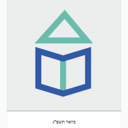
בויאר תשפ”ג