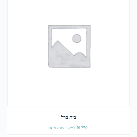
בית ברל
₪
250
⁩ למשך ⁦שנה אחת⁩