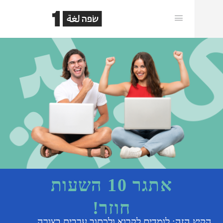
אתגר 10 השעות
חוזר!
קיץ הזה: לומדים לקרוא ולכתוב ערבית בצורה