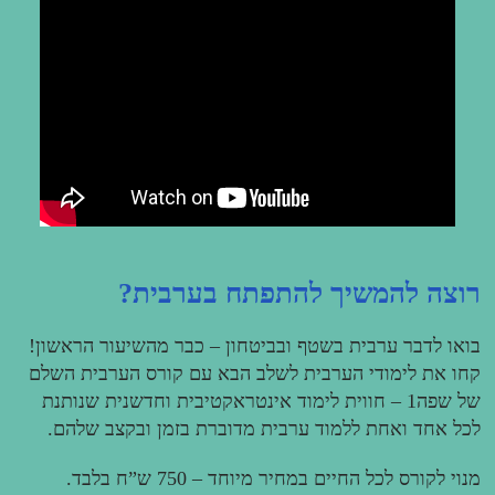
צה להמשיך להתפתח בערבית?
או לדבר ערבית בשטף ובביטחון – כבר מהשיעור הראשון!
ו את לימודי הערבית לשלב הבא עם קורס הערבית השלם
של שפה1 – חווית לימוד אינטראקטיבית וחדשנית שנותנת
ל אחד ואחת ללמוד ערבית מדוברת בזמן ובקצב שלהם.
י לקורס לכל החיים במחיר מיוחד – 750 ש”ח בלבד.