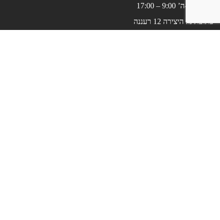
בימים א’-ה’ 9:00 – 17:00
כתובתינו: היצירה 12 רעננה
קורסי ערבית
קורסי אנגלית
تعليم العبرية
לארגונים
שאלות נפוצות
עלינו
בלוג
תכנים נוספים
צרו קשר
האזור האישי