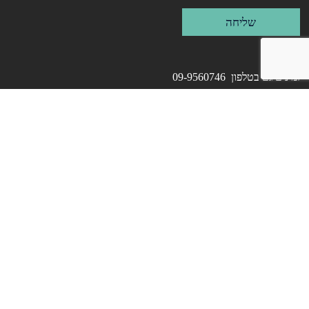
שליחה
זמינים גם בטלפון 09-9560746
בימים א’-ה’ 9:00 – 17:00
כתובתינו: היצירה 12 רעננה
קורסי ערבית
קורסי אנגלית
تعليم العبرية
לארגונים
שאלות נפוצות
עלינו
בלוג
תכנים נוספים