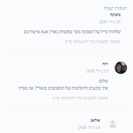
הערבית
תגובות ישנות
מוטקה
אמאכֵּן חִלוֵה בִּאִסרַאאִיל – מקומות יפים בישראל | פעילות
29 ביולי 2026
שלחתי מייל על הפסקת מנוי במועדון נאדין אנא אישורכם
התחבר למערכת כדי להשתתף בדיון
זיוה
13 ביולי 2026
שלום
איך מגיעים להקלטות של המפגשים בנאדי? אני מנויה
התחבר למערכת כדי להשתתף בדיון
אליאן
14 ביולי 2026