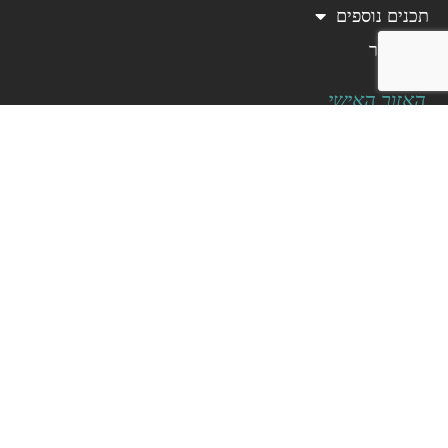
תכנים נוספים
צרו קשר
האזור האישי
תנאי שימוש באתר
כללי מדיניות פרטיות
Beelango – Online Language
Courses
ככה לומדים היום שפה.