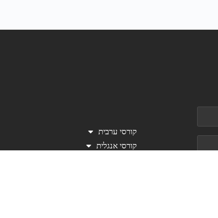
קורסי ערבית
קורסי אנגלית
تعليم العبرية
לארגונים
שאלות נפוצות
עלינו
בלוג