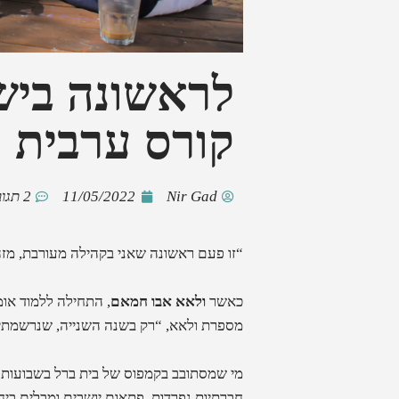
לראשונה בישר
קורס ערבית ו
Nir Gad
11/05/2022
2 תגובות
“זו פעם ראשונה שאני בקהילה מעורבת, מזה 
כאשר
ולאא אבו חמאם
, התחילה ללמוד אומ
מספרת ולאא, “רק בשנה השנייה, שנרשמתי לקורס שפה 1+1, התחלתי להכי
מי שמסתובב בקמפוס של בית ברל בשבועות ה