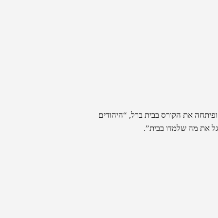
ת של שפה1 שגם יזמה ופיתחה את הקורס בבית ברל, “היהודים
ל את מה שלמדו בבית”.