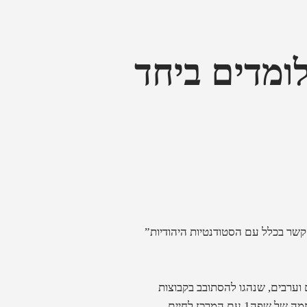
ומדים ביחד
קשר בכלל עם הסטודנטיות היהודיות”
וערבים, שנהגו להסתובב בקבוצות
חברתיות נפרדות, פתאום יושבים ומבלים ביחד בהפסקות על הדשא. הסיבה לקרבה הזו הוא קורס חדש: שפה 1+1, יוזמה של שפה1 עם המרכז לחיים